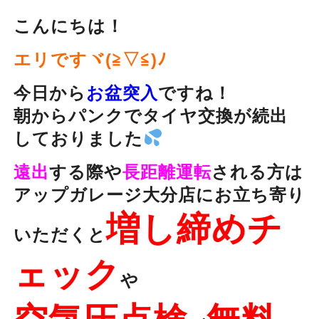
こんにちは！
エリですヾ(≧▽≦)ﾉ
今日から
お盆突入
ですね！
朝からパンクでタイヤ交換が続出
しておりました
遠出
する際や
長距離運転
される方は
アップガレージ大分店にお立ち寄り
増し締めチ
いただくと
ェック
や