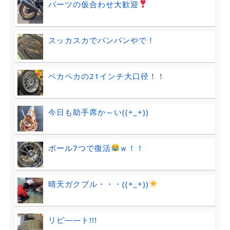
パーツの仮合わせ大歓迎
スッカスカでパンパンやで！
ペカペカの21インチ大口径！！
今日も助手席か～い((+_+))
ボール7つで復活
ｗ！！
晴天ガクブル・・・((+_+))
リピ――ト!!!