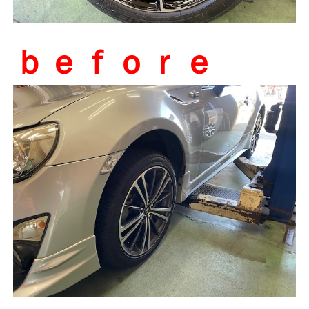
ｂｅｆｏｒｅ