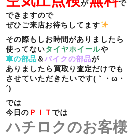
空気圧点検
無料
が
で
できますので
ぜひご来店お待ちしてます
その際もしお時間がありましたら
使ってない
タイヤホイール
や
車の部品
＆
バイクの部品
が
ありましたら買取り査定
だけでも
させていただきたいです(｀・ω・
´)ゞ
では
今日の
ＰＩＴ
では
ハチロクのお客様