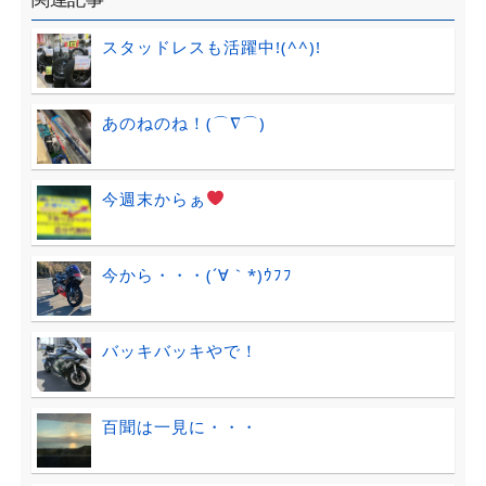
スタッドレスも活躍中!(^^)!
あのねのね！(⌒∇⌒)
今週末からぁ
今から・・・(´∀｀*)ｳﾌﾌ
バッキバッキやで！
百聞は一見に・・・