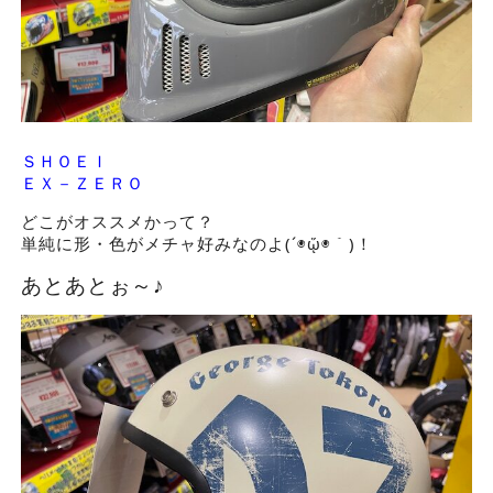
ＳＨＯＥＩ
ＥＸ－ＺＥＲＯ
どこがオススメかって？
単純に形・色がメチャ好みなのよ(´◉ᾥ◉｀)！
あとあとぉ～♪