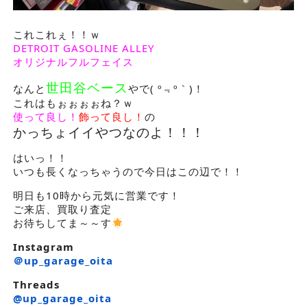
これこれぇ！！ｗ
DETROIT GASOLINE ALLEY
オリジナルフルフェイス
世田谷ベース
なんと
やで
( º
﹃
º
｀
)！
これはもぉぉぉぉね？ｗ
使って良し！
飾って良し！
の
かっちょイイやつなのよ！！！
はいっ！！
いつも長くなっちゃうので今日はこの辺で！！
明日も10時から元気に営業です！
ご来店、買取り査定
お待ちしてま～～す
Instagram
＠up_garage_oita
Threads
@up_garage_oita