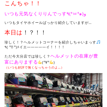
こんちゃ！！
いつも元気なくりりんでっす
٩
(❛
ㅂ
❛
๑
)
و
いつもタイヤホイールばっかり紹介していますが…
本日は
！？！！
珍しく！？ヘルメットコーナーを紹介しちゃいまっす
٩
( °
ꇴ
°)
۶イエ―――――イ！！！！
ヘルメットの在庫が豊
ただ今大分店では珍しく？
富にありまする
(°∀°
)
（いつも好評で無くなっちゃうのよ…）