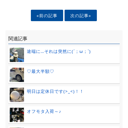
«前の記事
次の記事»
関連記事
途端に…それは突然に(´；ω；`)
♡最大半額♡
明日は定休日です(>_<)！！
オフモタ入荷～♪