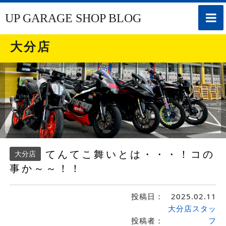
toggle
UP GARAGE SHOP BLOG
naviga
大分店
てんてこ舞いとは・・・！コの
大分店
事か～～！！
投稿日：
2025.02.11
大分店スタッ
投稿者：
フ