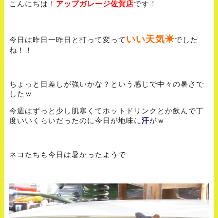
こんにちは！
アップガレージ佐賀店
です！
いい天気
☀︎
今日は昨日一昨日と打って変って
でした
ね！！
ちょっと日差しが強いかな？という感じで中々の暑さで
したｗ
今週はずっと少し肌寒くてホットドリンクとか飲んで丁
度いいくらいだったのに今日が地味に
汗
がｗ
ネコたちも今日は暑かったようで