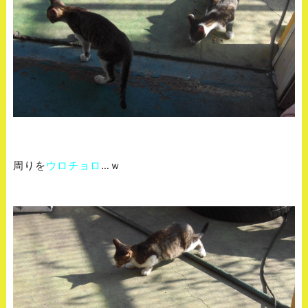
周りを
ウロチョロ
…ｗ