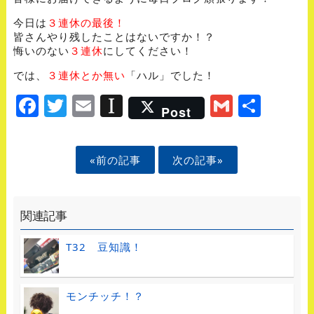
今日は
３連休の最後！
皆さんやり残したことはないですか！？
悔いのない
３連休
にしてください！
では、
３連休とか無い
「ハル」でした！
Facebook
Twitter
Email
Instapaper
Gmail
Shar
Post
«前の記事
次の記事»
関連記事
T32 豆知識！
モンチッチ！？