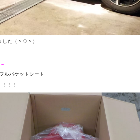
ました（＾◇＾）
…
フルバケットシート
！！！！