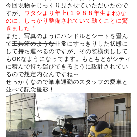
今回現物をじっくり見させていただいたので
すが、
ワタシより年上(１９８８年生まれ)な
のに、しっかり整備されていて動くことに驚
きました！
また、写真のようにハンドルとシートを畳ん
で
工具箱のような
非常にすっきりした状態に
して持ち運べるのですが、その際横倒しして
もOKなようになってます。もともとがシティ
に積んで持ち運びできるように設計されてい
るので想定内なんですね～
せっかくなので単車通勤のスタッフの愛車と
並べて記念撮影！