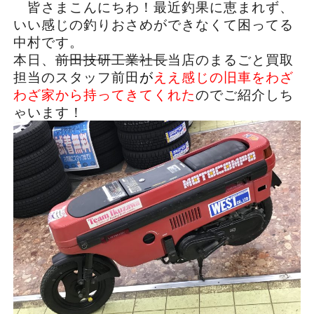
皆さまこんにちわ！最近釣果に恵まれず、
いい感じの釣りおさめができなくて困ってる
中村です。
本日、
前田技研工業社長
当店のまるごと買取
担当のスタッフ前田
が
ええ感じの旧車をわざ
わざ家から持ってきてくれた
のでご紹介しち
ゃいます！