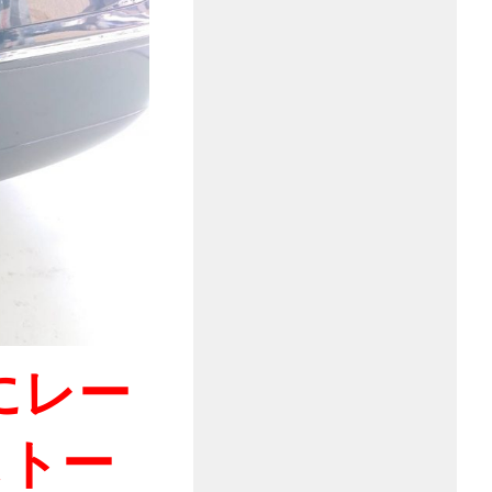
にレー
ストー