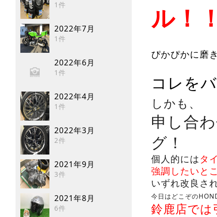
1件
ル！
2022年7月
1件
ぴかぴかに磨
2022年6月
1件
コレをバ
2022年4月
しかも、
1件
申し合わ
2022年3月
グ！
2件
個人的には
タ
2021年9月
強調したいと
3件
いずれ改良さ
今日はどこぞのHON
2021年8月
鈴鹿店では
6件