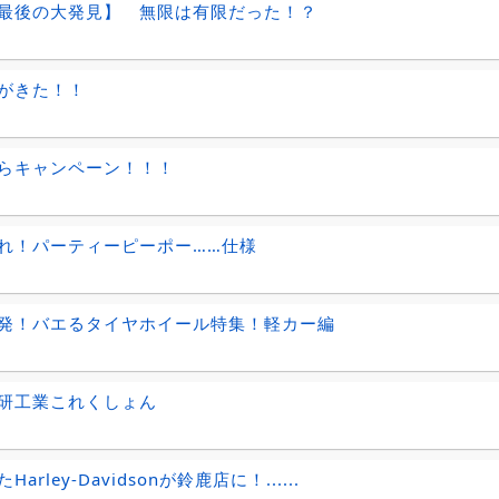
最後の大発見】 無限は有限だった！？
がきた！！
らキャンペーン！！！
れ！パーティーピーポー……仕様
発！バエるタイヤホイール特集！軽カー編
研工業これくしょん
Harley-Davidsonが鈴鹿店に！......