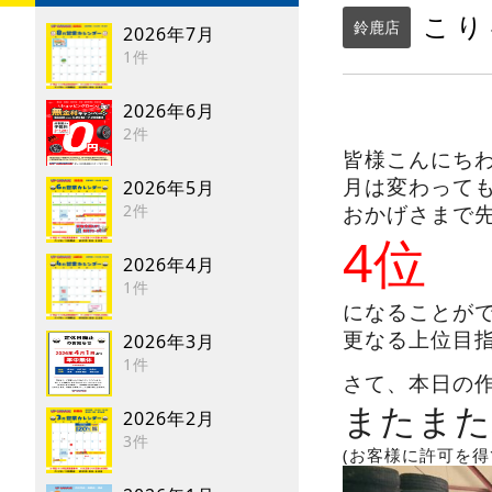
こり
鈴鹿店
2026年7月
1件
2026年6月
2件
皆様こんにち
月は変わって
2026年5月
2件
おかげさまで
4位
2026年4月
1件
になることが
更なる上位目
2026年3月
1件
さて、本日の
またまた
2026年2月
3件
(お客様に許可を得