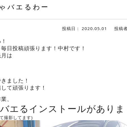
ゃバエるわー
投稿日：
2020.05.01
投稿
わ！
も毎日投稿頑張ります！中村です！
先月は
できました！
指して頑張ります！
作業、
バエるインストールがありま
て撮影してます)