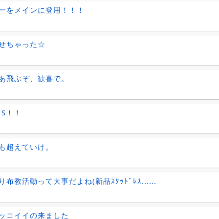
ーをメインに登用！！！
せちゃった☆
あ飛ぶぞ、歓喜で。
・S！！
も超えていけ。
布教活動って大事だよね(新品ｽﾀｯﾄﾞﾚｽ......
ッコイイの来ました