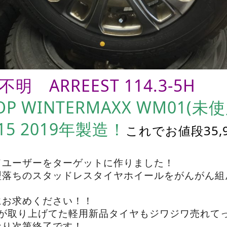
明 ARREEST 114.3-5H
OP WINTERMAXX WM01(未
R15 2019年製造！
これでお値段35,9
ドユーザーをターゲットに作りました！
型落ちのスタッドレスタイヤホイールをがんがん組
にお求めください！！
君が取り上げてた軽用新品タイヤもジワジワ売れて
なり次第終了です！