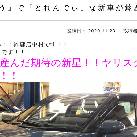
う」で「とれんでぃ」な新車が鈴
投稿日：
2020.11.29
投稿
わ！！鈴鹿店中村です！！
スです！！
産んだ期待の新星！！ヤリス
！！