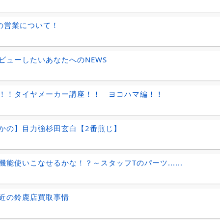
の営業について！
ビューしたいあなたへのNEWS
！！タイヤメーカー講座！！ ヨコハマ編！！
かの】目力強杉田玄白【2番煎じ】
機能使いこなせるかな！？～スタッフTのパーツ......
近の鈴鹿店買取事情