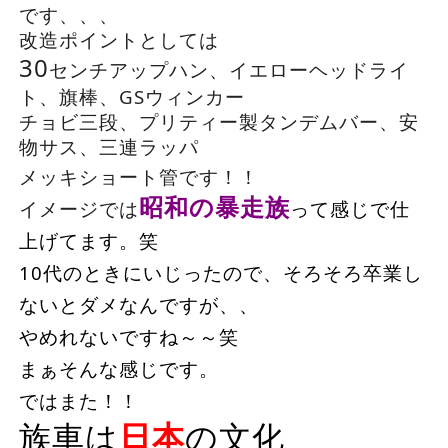
です、、、
改造ポイントとしては
30
センチアップハン、イエローヘッドライ
ト、旗棒、GSウィンカー
チョビ三段、プリティー製タンデムバー、安
物サス、三連ラッパ
メッキショート
管です！！
昭和の暴走族
イメージでは
って感じで仕
上げてます。笑
10代のときにいじったので、そろそろ卒業し
ないとダメなんですが、、
やめれないですね～～笑
まぁそんな感じです。
ではまた！！
族車は
日本
の文化