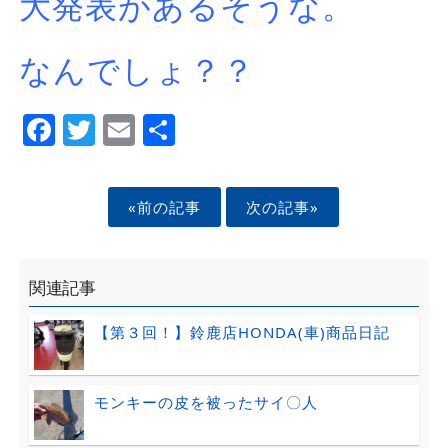
大発表があるそうな。
なんでしょ？？
Facebook
Twitter
Email
Share
«前の記事
次の記事»
関連記事
【第３回！】鈴鹿店HONDA(車)商品日記
モンキーの皮を被ったサイ〇人