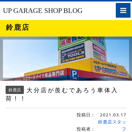
toggle
UP GARAGE SHOP BLOG
naviga
鈴鹿店
大分店が羨むであろう車体入
鈴鹿店
荷！！
投稿日：
2021.03.17
鈴鹿店スタッ
投稿者：
フ