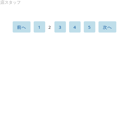
鹿店スタッフ
前へ
1
2
3
4
5
次へ