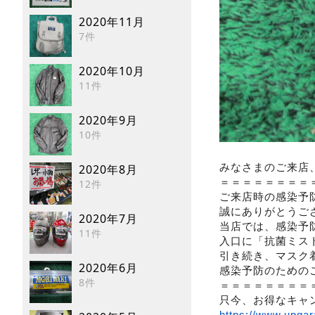
2020年11月
7件
2020年10月
11件
2020年9月
10件
みなさまのご来店
2020年8月
＝＝＝＝＝＝＝＝
12件
ご来店時の感染予
誠にありがとうご
2020年7月
当店では、感染予
11件
入口に「抗菌ミス
引き続き、マスク
2020年6月
感染予防のための
8件
＝＝＝＝＝＝＝＝
只今、お得なキャ
https://www.upgar