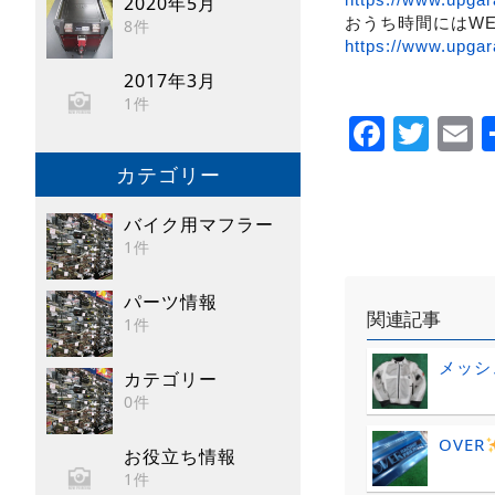
2020年5月
おうち時間にはW
8件
https://www.upgar
2017年3月
1件
Faceb
Twi
E
カテゴリー
バイク用マフラー
1件
パーツ情報
関連記事
1件
メッシ
カテゴリー
0件
OVER
お役立ち情報
1件