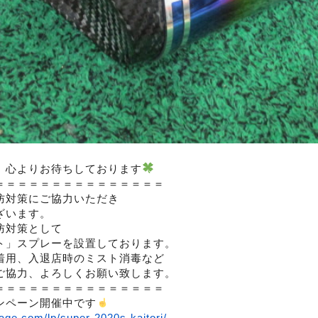
、心よりお待ちしております
＝＝＝＝＝＝＝＝＝＝＝＝＝＝＝
防対策にご協力いただき
ざいます。
防対策として
ト」スプレーを設置しております。
着用、入退店時のミスト消毒など
ご協力、よろしくお願い致します。
＝＝＝＝＝＝＝＝＝＝＝＝＝＝＝
ンペーン開催中です
age.com/lp/super-2020s-kaitori/