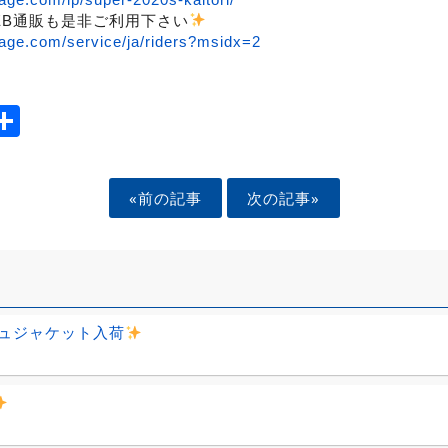
EB通販も是非ご利用下さい
age.com/service/ja/riders?msidx=2
ook
tter
mail
Share
«前の記事
次の記事»
ュジャケット入荷