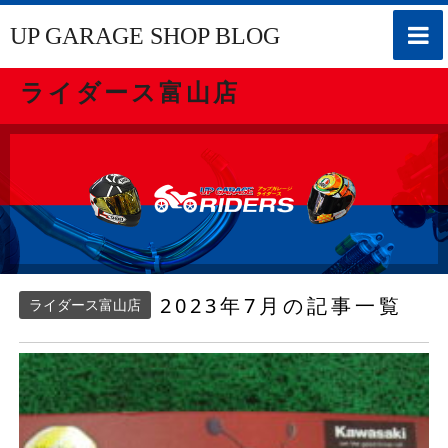
toggle
UP GARAGE SHOP BLOG
naviga
ライダース富山店
2023年7月の記事一覧
ライダース富山店