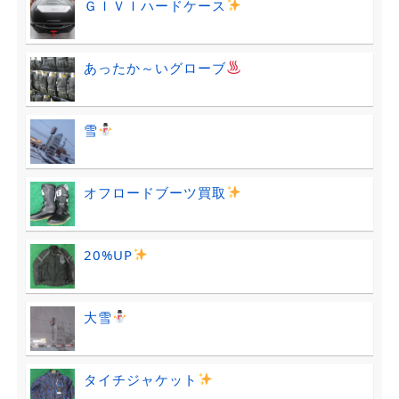
ＧＩＶＩハードケース
あったか～いグローブ
雪
オフロードブーツ買取
20%UP
大雪
タイチジャケット