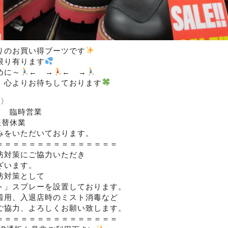
りのお買い得ブーツです
限り有ります
めに～
← →
← →
、心よりお待ちしております
内〉
日 臨時営業
振替休業
みをいただいております。
＝＝＝＝＝＝＝＝＝＝＝＝＝＝＝
防対策にご協力いただき
ざいます。
防対策として
ト」スプレーを設置しております。
着用、入退店時のミスト消毒など
ご協力、よろしくお願い致します。
＝＝＝＝＝＝＝＝＝＝＝＝＝＝＝