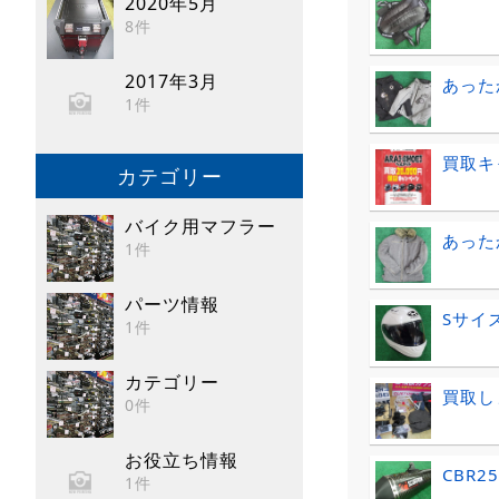
2020年5月
8件
2017年3月
あった
1件
買取キ
カテゴリー
バイク用マフラー
あった
1件
パーツ情報
Sサイ
1件
カテゴリー
買取し
0件
お役立ち情報
CBR2
1件