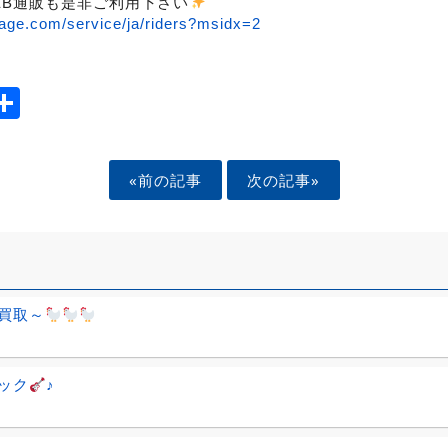
EB通販も是非ご利用下さい
age.com/service/ja/riders?msidx=2
ook
tter
mail
Share
«前の記事
次の記事»
買取～
ック
♪