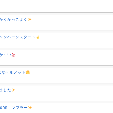
かくかっこよく
ャンペーンスタート
か～い
ズなヘルメット
ました
50RR マフラー