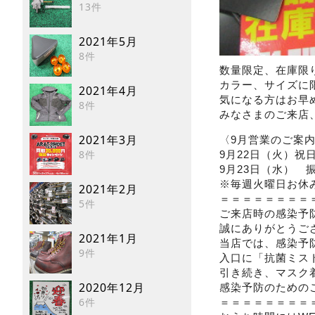
13件
2021年5月
8件
数量限定、在庫限
カラー、サイズに
2021年4月
気になる方はお早
8件
みなさまのご来店
2021年3月
〈9月営業のご案
8件
9月22日（火）祝
9月23日（水） 
※毎週火曜日お休
2021年2月
＝＝＝＝＝＝＝＝
5件
ご来店時の感染予
誠にありがとうご
2021年1月
当店では、感染予
9件
入口に「抗菌ミス
引き続き、マスク
2020年12月
感染予防のための
6件
＝＝＝＝＝＝＝＝