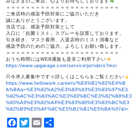
みなさまのご来店、心よりお待ちしております
＝＝＝＝＝＝＝＝＝＝＝＝＝＝＝＝＝＝＝＝＝＝＝
ご来店時の感染予防対策にご協力いただき
誠にありがとうございます。
当店では、感染予防対策として
入口に「抗菌ミスト」スプレーを設置しております。
引き続き、マスク着用、入退店時のミスト消毒など
感染予防のためのご協力、よろしくお願い致します。
＝＝＝＝＝＝＝＝＝＝＝＝＝＝＝＝＝＝＝＝＝＝＝
おうち時間にはWEB通販も是非ご利用下さい
https://www.upgarage.com/service/ja/riders?msi
只今求人募集中です☆詳しくはこちらをご覧ください
https://www.hellowork.careers/%E6%B1%82%E4%B
A%BAq=%E3%82%A2%E3%83%83%E3%83%97%E3
%82%AC%E3%83%AC%E3%83%BC%E3%82%B8%E3
%83%A9%E3%82%A4%E3%83%80%E3%83%BC%E3
%82%B9%E5%AF%8C%E5%B1%B1%E5%BA%97&l=
Facebook
Twitter
Email
Share