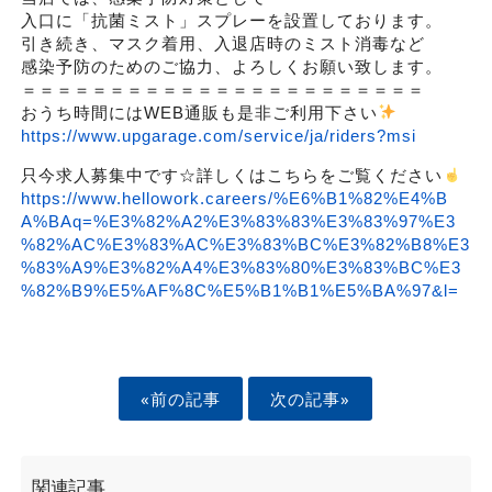
入口に「抗菌ミスト」スプレーを設置しております。
引き続き、マスク着用、入退店時のミスト消毒など
感染予防のためのご協力、よろしくお願い致します。
＝＝＝＝＝＝＝＝＝＝＝＝＝＝＝＝＝＝＝＝＝＝＝
おうち時間にはWEB通販も是非ご利用下さい
https://www.upgarage.com/service/ja/riders?msi
只今求人募集中です☆詳しくはこちらをご覧ください
https://www.hellowork.careers/%E6%B1%82%E4%B
A%BAq=%E3%82%A2%E3%83%83%E3%83%97%E3
%82%AC%E3%83%AC%E3%83%BC%E3%82%B8%E3
%83%A9%E3%82%A4%E3%83%80%E3%83%BC%E3
%82%B9%E5%AF%8C%E5%B1%B1%E5%BA%97&l=
«前の記事
次の記事»
関連記事