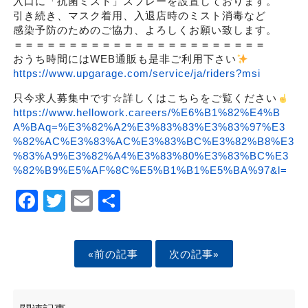
入口に「抗菌ミスト」スプレーを設置しております。
引き続き、マスク着用、入退店時のミスト消毒など
感染予防のためのご協力、よろしくお願い致します。
＝＝＝＝＝＝＝＝＝＝＝＝＝＝＝＝＝＝＝＝＝＝＝
おうち時間にはWEB通販も是非ご利用下さい
https://www.upgarage.com/service/ja/riders?msi
只今求人募集中です☆詳しくはこちらをご覧ください
https://www.hellowork.careers/%E6%B1%82%E4%B
A%BAq=%E3%82%A2%E3%83%83%E3%83%97%E3
%82%AC%E3%83%AC%E3%83%BC%E3%82%B8%E3
%83%A9%E3%82%A4%E3%83%80%E3%83%BC%E3
%82%B9%E5%AF%8C%E5%B1%B1%E5%BA%97&l=
Facebook
Twitter
Email
Share
«前の記事
次の記事»