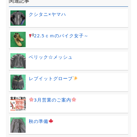
関連記事
クシタニ×ヤマハ
22.5ｃｍのバイク女子～
ベリック☆メッシュ
レブイットグローブ
3月営業のご案内
秋の準備