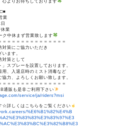
、心よりお待ちしております
□■
営業
休日
替休業
ーク中休まず営業致します
＝＝＝＝＝＝＝＝＝＝＝＝＝＝＝
防対策にご協力いただき
ざいます。
防対策として
ト」スプレーを設置しております。
着用、入退店時のミスト消毒など
ご協力、よろしくお願い致します。
＝＝＝＝＝＝＝＝＝＝＝＝＝＝＝
EB通販も是非ご利用下さい
age.com/service/ja/riders?msi
す☆詳しくはこちらをご覧ください
lowork.careers/%E6%B1%82%E4%B
%A2%E3%83%83%E3%83%97%E3
3%AC%E3%83%BC%E3%82%B8%E3