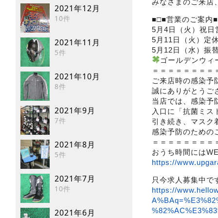
みなさまのご来店
2021年12月
10件
■□■営業のご案内■
5月4日（火）祝日
5月11日（火）定
2021年11月
5月12日（水）振
5件
ゴールデンウィ
＝＝＝＝＝＝＝＝
2021年10月
ご来店時の感染予
8件
誠にありがとうご
当店では、感染予
2021年9月
入口に「抗菌ミス
7件
引き続き、マスク
感染予防のための
＝＝＝＝＝＝＝＝
2021年8月
おうち時間にはW
5件
https://www.upgar
2021年7月
只今求人募集中で
10件
https://www.hel
A%BAq=%E3%82
%82%AC%E3%8
2021年6月