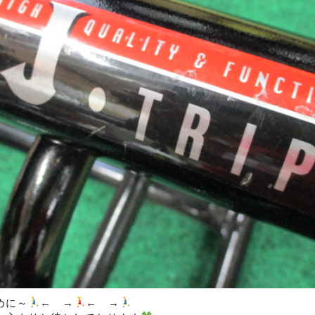
めに～
← →
← →