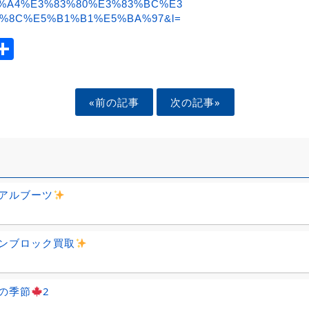
%A4%E3%83%80%E3%83%BC%E3
%8C%E5%B1%B1%E5%BA%97&l=
ook
tter
mail
Share
«前の記事
次の記事»
アルブーツ
ンブロック買取
の季節
2