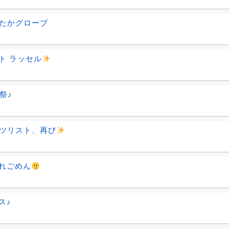
たかグローブ
ト ラッセル
O祭♪
ツリスト、再び
れごめん
ス♪