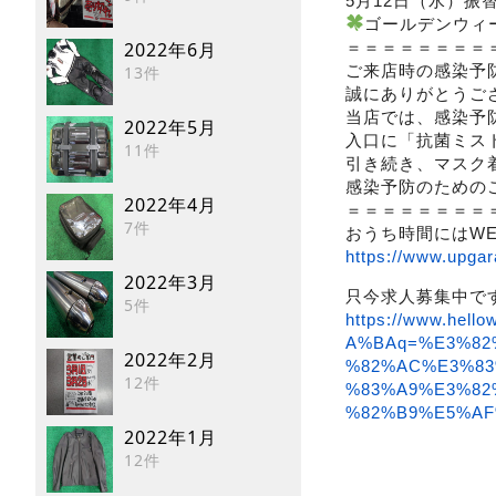
5月12日（水）振
ゴールデンウィ
＝＝＝＝＝＝＝＝
2022年6月
ご来店時の感染予
13件
誠にありがとうご
当店では、感染予
2022年5月
入口に「抗菌ミス
11件
引き続き、マスク
感染予防のための
2022年4月
＝＝＝＝＝＝＝＝
7件
おうち時間にはW
https://www.upgar
2022年3月
只今求人募集中で
5件
https://www.hel
A%BAq=%E3%82
2022年2月
%82%AC%E3%8
12件
%83%A9%E3%82
%82%B9%E5%AF
2022年1月
12件