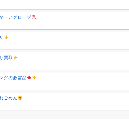
かーいグローブ
サ
り買取
ングの必需品
れごめん