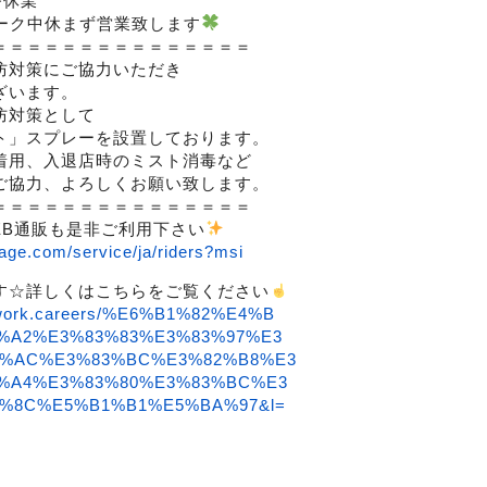
替休業
ーク中休まず営業致します
＝＝＝＝＝＝＝＝＝＝＝＝＝＝＝
防対策にご協力いただき
ざいます。
防対策として
ト」スプレーを設置しております。
着用、入退店時のミスト消毒など
ご協力、よろしくお願い致します。
＝＝＝＝＝＝＝＝＝＝＝＝＝＝＝
EB通販も是非ご利用下さい
age.com/service/ja/riders?msi
す☆詳しくはこちらをご覧ください
lowork.careers/%E6%B1%82%E4%B
%A2%E3%83%83%E3%83%97%E3
3%AC%E3%83%BC%E3%82%B8%E3
%A4%E3%83%80%E3%83%BC%E3
%8C%E5%B1%B1%E5%BA%97&l=