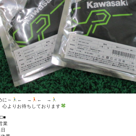
めに～
← →
← →
、心よりお待ちしております
□■
営業
休日