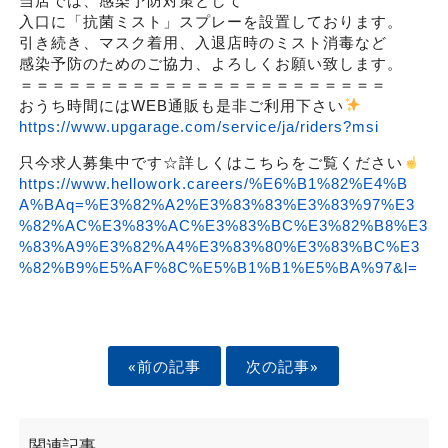
当店では、感染予防対策として
入口に「抗菌ミスト」スプレーを設置しております。
引き続き、マスク着用、入退店時のミスト消毒など
感染予防のためのご協力、よろしくお願い致します。
＝＝＝＝＝＝＝＝＝＝＝＝＝＝＝＝＝＝＝＝＝＝＝
おうち時間にはWEB通販も是非ご利用下さい
https://www.upgarage.com/service/ja/riders?msi
只今求人募集中です☆詳しくはこちらをご覧ください
https://www.hellowork.careers/%E6%B1%82%E4%B
A%BAq=%E3%82%A2%E3%83%83%E3%83%97%E3
%82%AC%E3%83%AC%E3%83%BC%E3%82%B8%E3
%83%A9%E3%82%A4%E3%83%80%E3%83%BC%E3
%82%B9%E5%AF%8C%E5%B1%B1%E5%BA%97&l=
«前の記事
次の記事»
関連記事