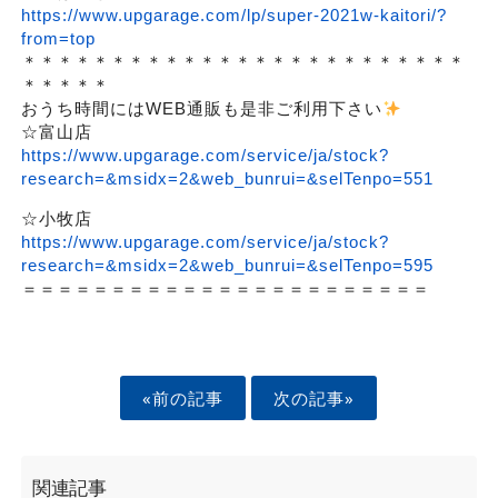
https://www.upgarage.com/lp/super-2021w-kaitori/?
from=top
＊＊＊＊＊＊＊＊＊＊＊＊＊＊＊＊＊＊＊＊＊＊＊＊＊
＊＊＊＊＊
おうち時間にはWEB通販も是非ご利用下さい
☆富山店
https://www.upgarage.com/service/ja/stock?
research=&msidx=2&web_bunrui=&selTenpo=551
☆小牧店
https://www.upgarage.com/service/ja/stock?
research=&msidx=2&web_bunrui=&selTenpo=595
＝＝＝＝＝＝＝＝＝＝＝＝＝＝＝＝＝＝＝＝＝＝＝
«前の記事
次の記事»
関連記事