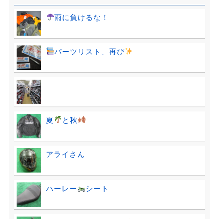
雨に負けるな！
パーツリスト、再び
夏
と秋
アライさん
ハーレー
シート