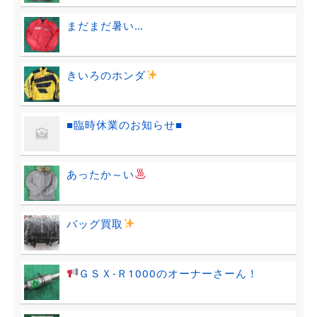
まだまだ暑い…
きいろのホンダ
■臨時休業のお知らせ■
あったか～い
バッグ買取
ＧＳＸ-Ｒ1000のオーナーさーん！