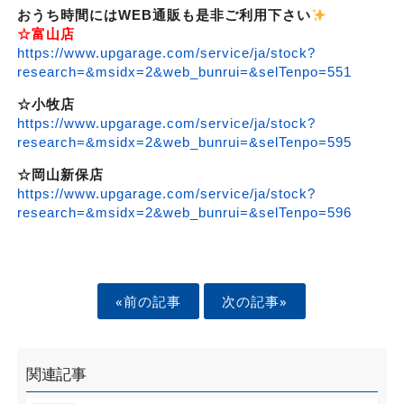
おうち時間にはWEB通販も是非ご利用下さい
☆富山店
https://www.upgarage.com/service/ja/stock?
research=&msidx=2&web_bunrui=&selTenpo=551
☆小牧店
https://www.upgarage.com/service/ja/stock?
research=&msidx=2&web_bunrui=&selTenpo=595
☆岡山新保店
https://www.upgarage.com/service/ja/stock?
research=&msidx=2&web_bunrui=&selTenpo=596
«前の記事
次の記事»
関連記事