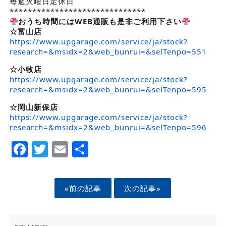
毎週火曜日定休日
******************************
おうち時間にはWEB通販も是非ご利用下さい
☆富山店
https://www.upgarage.com/service/ja/stock?
research=&msidx=2&web_bunrui=&selTenpo=551
☆小牧店
https://www.upgarage.com/service/ja/stock?
research=&msidx=2&web_bunrui=&selTenpo=595
☆岡山新保店
https://www.upgarage.com/service/ja/stock?
research=&msidx=2&web_bunrui=&selTenpo=596
Facebook
Twitter
Email
Share
«前の記事
次の記事»