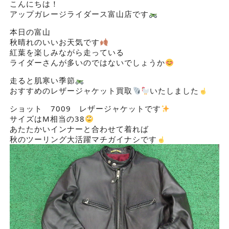
こんにちは！
アップガレージライダース富山店です
本日の富山
秋晴れのいいお天気です
紅葉を楽しみながら走っている
ライダーさんが多いのではないでしょうか
走ると肌寒い季節
おすすめのレザージャケット買取
いたしました
ショット 7009 レザージャケットです
サイズはM相当の38
あたたかいインナーと合わせて着れば
秋のツーリング大活躍マチガイナシです