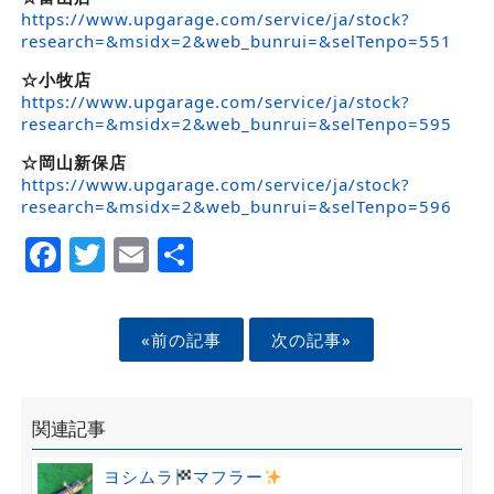
https://www.upgarage.com/service/ja/stock?
research=&msidx=2&web_bunrui=&selTenpo=551
☆小牧店
https://www.upgarage.com/service/ja/stock?
research=&msidx=2&web_bunrui=&selTenpo=595
☆岡山新保店
https://www.upgarage.com/service/ja/stock?
research=&msidx=2&web_bunrui=&selTenpo=596
Facebook
Twitter
Email
Share
«前の記事
次の記事»
関連記事
ヨシムラ
マフラー