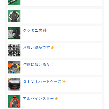
クシタニ
お買い得品です
雨に負けるな！
ＧＩＶＩハードケース
アルパインスター