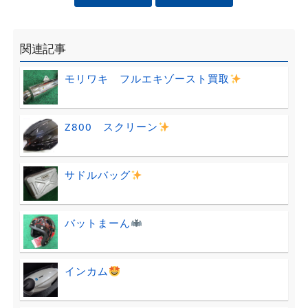
関連記事
モリワキ フルエキゾースト買取
Z800 スクリーン
サドルバッグ
バットまーん
インカム