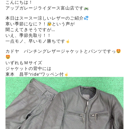
こんにちは！
アップガレージライダース富山店です
本日はスースー涼しいレザーのご紹介
寒い季節になに？！
という声が
聞こえてきそうですが…
いえ、季節先取り！！
一点モノ、早いモノ勝ちです
カドヤ パンチングレザージャケットとパンツですっ
いずれもＭサイズ
ジャケットの背中には
東本 昌平”ride”ワッペン付