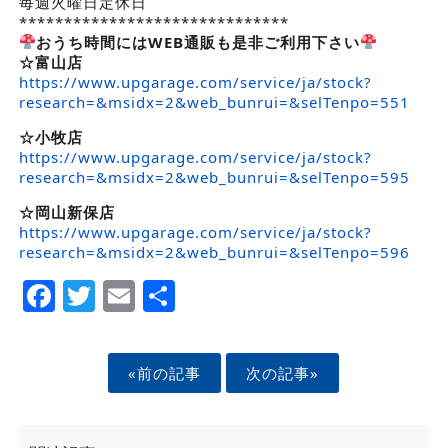
毎週火曜日定休日
******************************
おうち時間にはWEB通販も是非ご利用下さい
☆富山店
https://www.upgarage.com/service/ja/stock?
research=&msidx=2&web_bunrui=&selTenpo=551
☆小牧店
https://www.upgarage.com/service/ja/stock?
research=&msidx=2&web_bunrui=&selTenpo=595
☆岡山新保店
https://www.upgarage.com/service/ja/stock?
research=&msidx=2&web_bunrui=&selTenpo=596
Facebook
Twitter
Email
Share
«前の記事
次の記事»