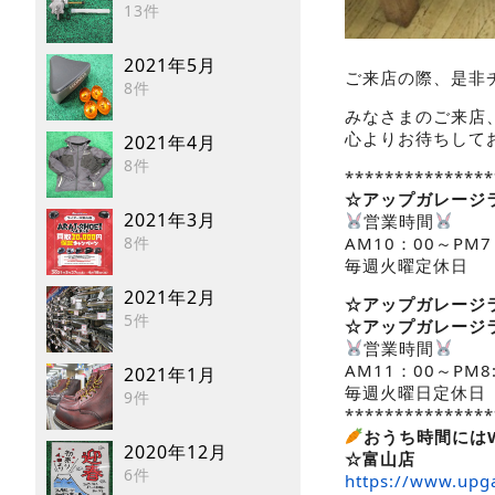
13件
2021年5月
ご来店の際、是非
8件
みなさまのご来店
心よりお待ちして
2021年4月
8件
***************
☆アップガレージ
2021年3月
営業時間
AM10：00～PM7
8件
毎週火曜定休日
2021年2月
☆アップガレージ
5件
☆アップガレージ
営業時間
AM11：00～PM8:
2021年1月
毎週火曜日定休日
9件
***************
おうち時間には
2020年12月
☆富山店
6件
https://www.upga