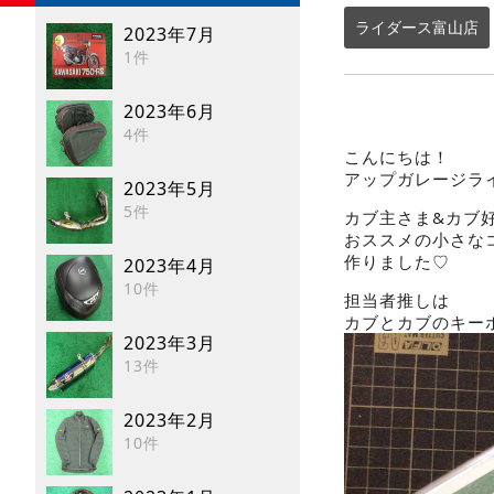
ライダース富山店
2023年7月
1件
2023年6月
4件
こんにちは！
アップガレージラ
2023年5月
5件
カブ主さま&カブ
おススメの小さな
作りました♡
2023年4月
10件
担当者推しは
カブとカブのキー
2023年3月
13件
2023年2月
10件