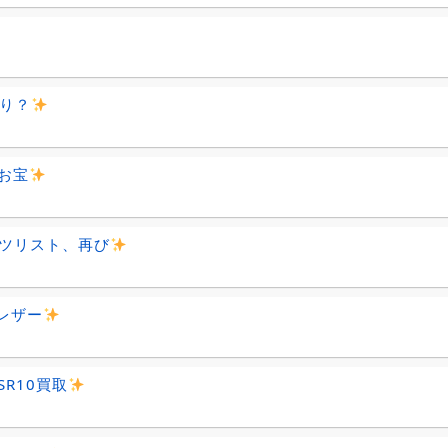
祭り？
お宝
ツリスト、再び
Dレザー
SR10買取