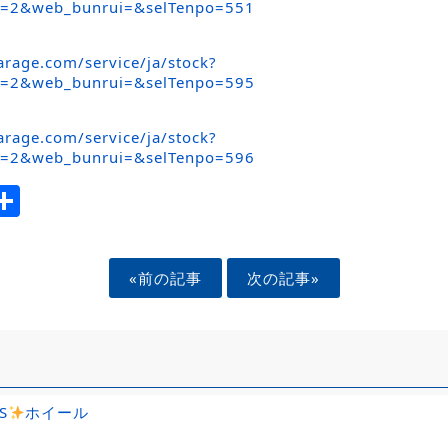
x=2&web_bunrui=&selTenpo=551
rage.com/service/ja/stock?
x=2&web_bunrui=&selTenpo=595
rage.com/service/ja/stock?
x=2&web_bunrui=&selTenpo=596
ook
tter
mail
Share
«前の記事
次の記事»
S
ホイール