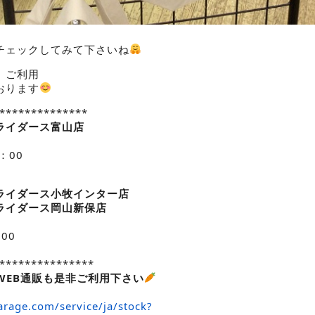
チェックしてみて下さいね
、ご利用
おります
**************
ライダース
富山店
：00
ライダース小牧インター店
ライダース岡山新保店
00
***************
WEB通販も是非ご利用下さい
rage.com/service/ja/stock?