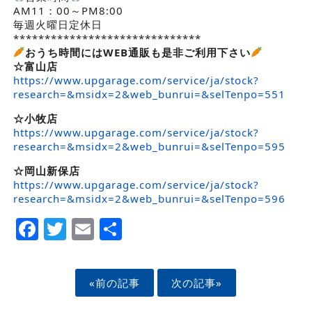
AM11：00～PM8:00
毎週火曜日定休日
******************************
おうち時間にはWEB通販も是非ご利用下さい
☆富山店
https://www.upgarage.com/service/ja/stock?
research=&msidx=2&web_bunrui=&selTenpo=551
☆小牧店
https://www.upgarage.com/service/ja/stock?
research=&msidx=2&web_bunrui=&selTenpo=595
☆岡山新保店
https://www.upgarage.com/service/ja/stock?
research=&msidx=2&web_bunrui=&selTenpo=596
Facebook
Twitter
Email
Share
«前の記事
次の記事»