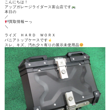
こんにちは！
アップガレージライダース富山店です
本日の
／
買取情報ーっ
＼
ライズ ＨＡＲＤ ＷＯＲＸ
パニアトップケースです
スレ、キズ、汚れ少々有りの展示未使用品