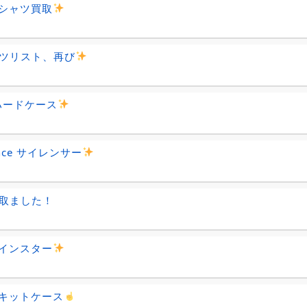
シャツ買取
ツリスト、再び
 ハードケース
ince サイレンサー
取ました！
インスター
キットケース