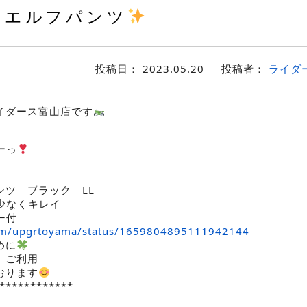
エルフパンツ
投稿日：
2023.05.20
投稿者：
ライダ
イダース富山店です
ーっ
ンツ ブラック LL
少なくキレイ
ー付
.com/upgrtoyama/status/1659804895111942144
めに
、ご利用
おります
************