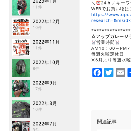
2023年1月
＼
24ｈ／キー
11件
WEBでお買い物は
https://www.upga
research=&msid
2022年12月
10件
***************
☆アップガレージ
2022年11月
営業時間
11件
AM10：00～PM7
毎週火曜定休日
※6月より毎週水曜定休日
2022年10月
8件
Faceb
Twi
E
2022年9月
17件
2022年8月
10件
関連記事
2022年7月
9件