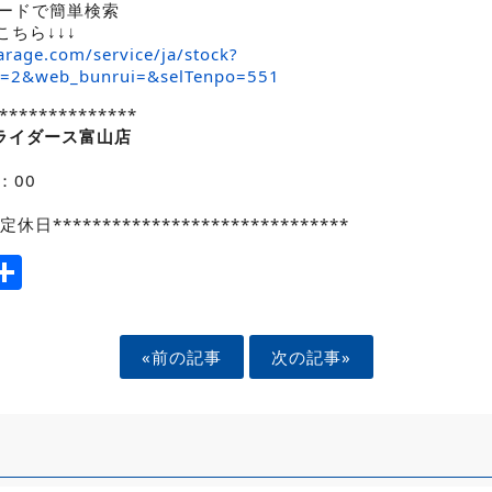
ワードで簡単検索
こちら↓↓↓
rage.com/service/ja/stock?
x=2&web_bunrui=&selTenpo=551
**************
ライダース
富山店
：00
******************************
ook
tter
mail
Share
«前の記事
次の記事»