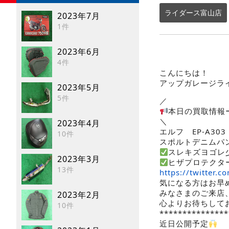
ライダース富山店
2023年7月
1件
2023年6月
4件
こんにちは！
アップガレージラ
2023年5月
5件
／
本日の買取情報
＼
2023年4月
エルフ EP-A303
10件
スポルトデニムパ
スレキズヨゴレ
2023年3月
ヒザプロテクタ
13件
https://twitter
気になる方はお早
みなさまのご来店
2023年2月
心よりお待ちして
10件
***************
近日公開予定