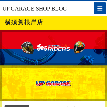
toggle
UP GARAGE SHOP BLOG
naviga
横須賀根岸店