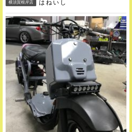
はねいし
横須賀根岸店