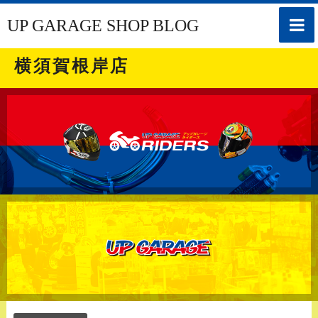
toggle
UP GARAGE SHOP BLOG
naviga
横須賀根岸店