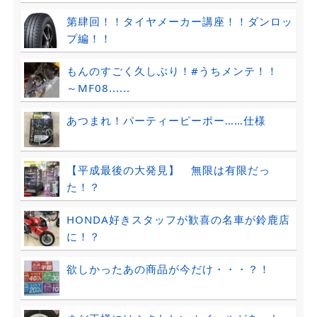
第肆回！！タイヤメーカー講座！！ダンロッ
プ編！！
もんのすごく久しぶり！#うちメンテ！！
～MF08......
あつまれ！パーティーピーポー……仕様
【平成最後の大発見】 無限は有限だっ
た！？
HONDA好きスタッフが歓喜の名車が鈴鹿店
に！？
欲しかったあの商品が今だけ・・・？！