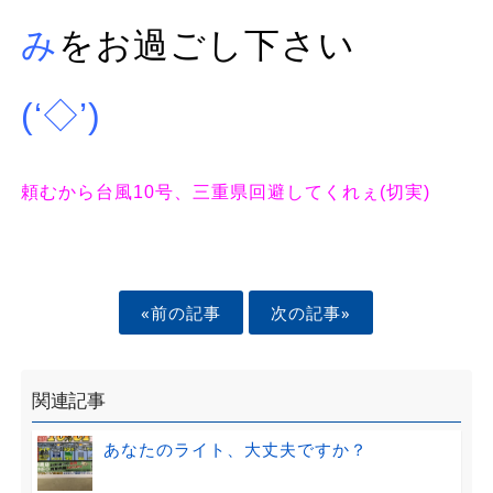
み
を
お過
ごし下さい
(‘◇’)ゞ
頼むから台風10号、三重県回避してくれぇ(切実)
«前の記事
次の記事»
関連記事
あなたのライト、大丈夫ですか？