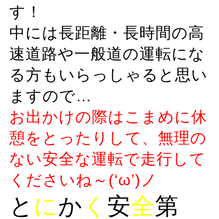
す！
中には長距離・長時間の高
速道路や一般道の運転にな
る方もいらっしゃると思い
ますので…
お出かけの際はこまめに休
憩をとったりして、無理の
ない安全な運転で走行して
くださいね～(‘ω’)ノ
と
に
か
く
安
全
第