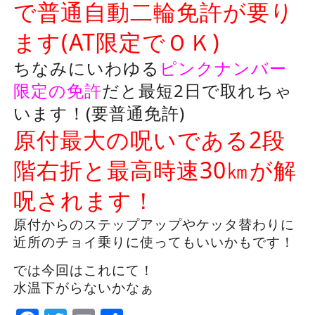
で普通自動二輪免許が要り
ます(AT限定でＯＫ)
ちなみにいわゆる
ピンクナンバー
限定の免許
だと最短2日で取れちゃ
います！(要普通免許)
原付最大の呪いである2段
階右折と最高時速30㎞が解
呪されます！
原付からのステップアップやケッタ替わりに
近所のチョイ乗りに使ってもいいかもです！
では今回はこれにて！
水温下がらないかなぁ