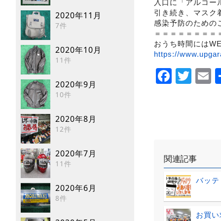
入口に「アルコー
引き続き、マスク
2020年11月
感染予防のための
7件
＝＝＝＝＝＝＝＝
おうち時間にはW
2020年10月
https://www.upgar
11件
Faceb
Twi
E
2020年9月
10件
2020年8月
12件
2020年7月
関連記事
11件
バッテ
2020年6月
8件
お買い