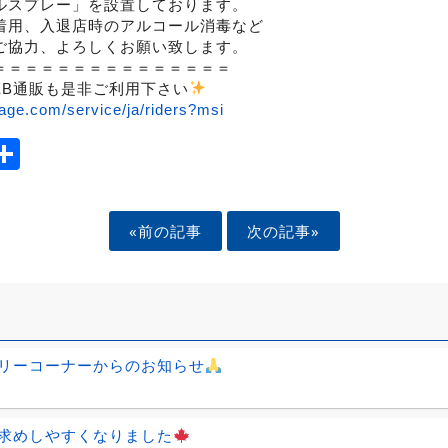
ルスプレー」を設置しております。
着用、入退店時のアルコール消毒など
ご協力、よろしくお願い致します。
＝＝＝＝＝＝＝＝＝＝＝＝＝＝＝
EB通販も是非ご利用下さい
age.com/service/ja/riders?msi
ook
tter
mail
Share
«前の記事
次の記事»
リーコーナーからのお知らせ
求めしやすくなりました