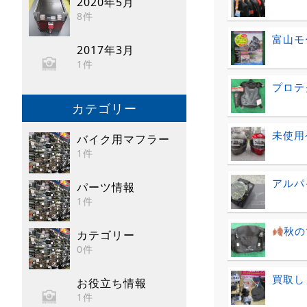
2020年5月
8件
富山モ
2017年3月
1件
プロテ
カテゴリー
未使用
バイク用マフラー
1件
アルパ
パーツ情報
1件
秋の
カテゴリー
0件
買取し
お役立ち情報
1件