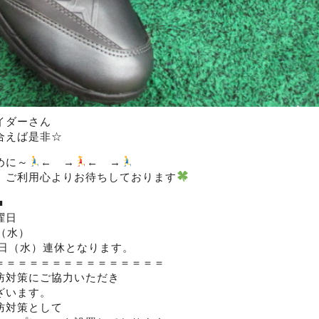
イダーさん
合えば是非☆
めに～
← →
← →
、ご利用心よりお待ちしております
■
曜日
（水）
8日（水）連休となります。
＝＝＝＝＝＝＝＝＝＝＝＝＝＝＝
防対策にご協力いただき
ざいます。
防対策として