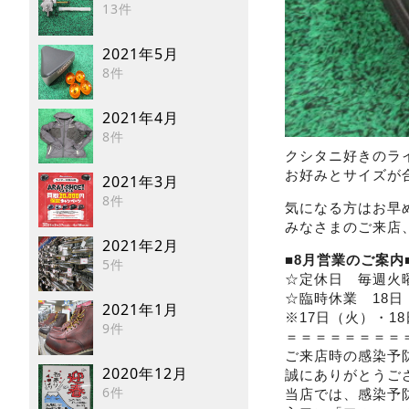
13件
2021年5月
8件
2021年4月
8件
クシタニ好きのラ
お好みとサイズが
2021年3月
8件
気になる方はお早
みなさまのご来店
2021年2月
■8月営業のご案内
5件
☆定休日 毎週火
☆臨時休業 18日
2021年1月
※17日（火）・1
9件
＝＝＝＝＝＝＝＝
ご来店時の感染予
2020年12月
誠にありがとうご
6件
当店では、感染予