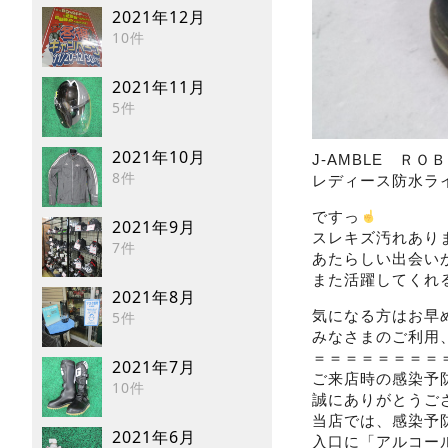
2021年12月
10件
2021年11月
5件
2021年10月
J-AMBLE Ｒ
8件
レディース防水ラ
ですっ
2021年9月
スレキズ汚れあり
7件
あたらしい出会い
また活躍してくれ
2021年8月
気になる方はお早
5件
みなさまのご利用
＝＝＝＝＝＝＝＝
2021年7月
ご来店時の感染予
10件
誠にありがとうご
当店では、感染予
2021年6月
入口に「アルコー