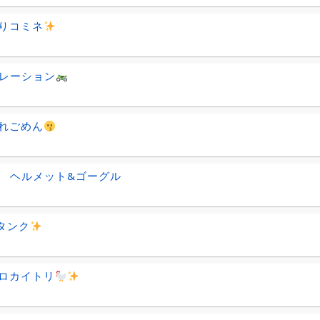
りコミネ
レーション
れごめん
EI ヘルメット&ゴーグル
0タンク
ロカイトリ