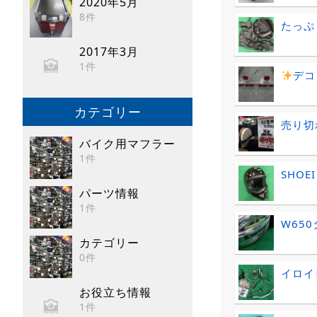
2020年5月
8件
たっぷ
2017年3月
1件
デコ
カテゴリー
売り切
バイク用マフラー
1件
SHO
パーツ情報
1件
W65
カテゴリー
0件
イロイ
お役立ち情報
1件