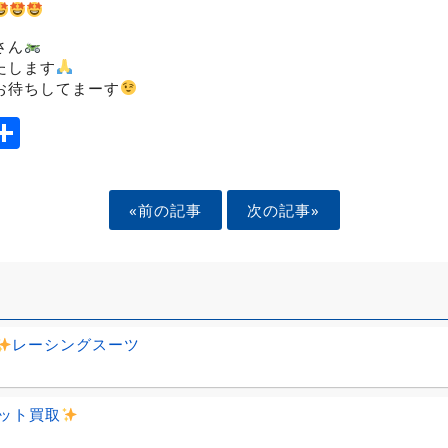
さん
たします
お待ちしてまーす
ook
tter
mail
Share
«前の記事
次の記事»
レーシングスーツ
ット買取