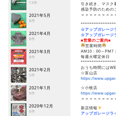
13件
引き続き、マスク
感染予防のための
＝＝＝＝＝＝＝＝
2021年5月
8件
*******************
☆アップガレージ
2021年4月
☆アップガレージ
8件
■営業のご案内■
営業時間
2021年3月
AM10：00～PM7
毎週火曜定休日
8件
*******************
おうち時間にはW
2021年2月
☆富山店
5件
https://www.upga
2021年1月
☆小牧店
9件
https://www.upga
＝＝＝＝＝＝＝＝
2020年12月
新店情報
6件
アップガレージラ