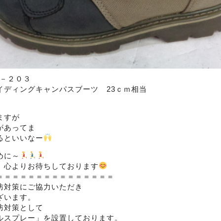
ＯＢ－２０３
イディングキャンパスブーツ 23ｃｍ相当
ますが
があってま
るといいなー
めに～
、心よりお待ちしております
＝＝＝＝＝＝＝＝＝＝＝＝＝＝＝
防対策にご協力いただき
ざいます。
防対策として
ルスプレー」を設置しております。