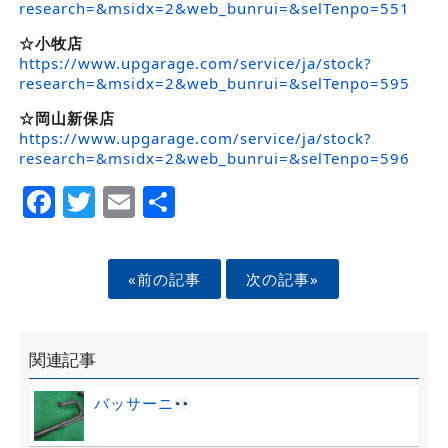
research=&msidx=2&web_bunrui=&selTenpo=551
☆小牧店
https://www.upgarage.com/service/ja/stock?
research=&msidx=2&web_bunrui=&selTenpo=595
☆岡山新保店
https://www.upgarage.com/service/ja/stock?
research=&msidx=2&web_bunrui=&selTenpo=596
Facebook
Twitter
Email
Share
«前の記事
次の記事»
関連記事
バッサーニ