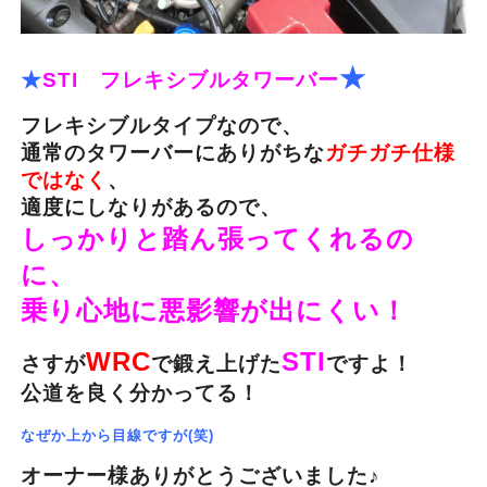
★
★
STI
フレキシブルタワーバー
フレキシブルタイプなので、
通常のタワーバーにありがちな
ガチガチ仕様
ではなく
、
適度にしなりがあるので、
しっかりと踏ん張ってくれるの
に、
乗り心地に悪影響が出にくい！
WRC
STI
さすが
で鍛え上げた
ですよ！
公道を良く分かってる！
なぜか上から目線ですが(笑)
オーナー様ありがとうございました♪