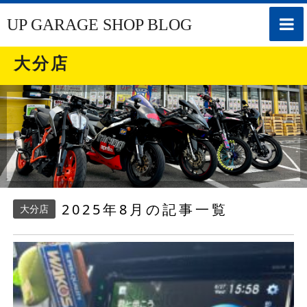
toggle
UP GARAGE SHOP BLOG
naviga
大分店
2025年8月の記事一覧
大分店