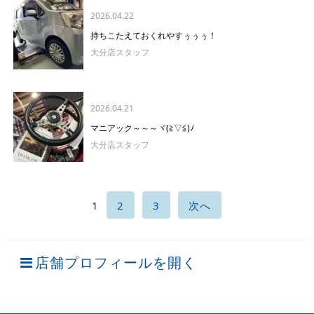
2026.04.22
持ちこたえておくれやすぅぅぅ！
大分店スタッフ
2026.04.21
マニアック～～～ヾ(≧▽≦)ﾉ
大分店スタッフ
1
2
3
次へ
店舗プロフィールを開く