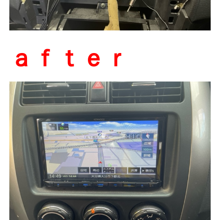
ａｆｔｅｒ