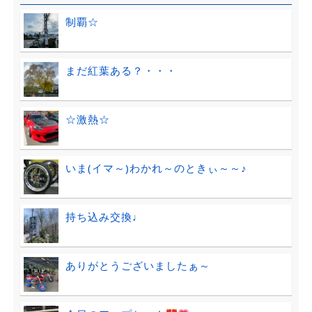
制覇☆
まだ紅葉ある？・・・
☆激熱☆
いま(イマ～)わかれ～のときぃ～～♪
持ち込み交換♩
ありがとうございましたぁ～