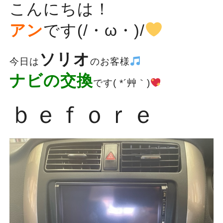
こんにちは！
アン
です(/・ω・)/
ソリオ
今日は
のお客様
ナビの交換
です( *´艸｀)
ｂｅｆｏｒｅ