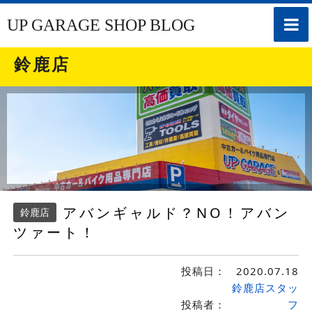
toggle
UP GARAGE SHOP BLOG
naviga
鈴鹿店
アバンギャルド？NO！アバン
鈴鹿店
ツァート！
投稿日：
2020.07.18
鈴鹿店スタッ
投稿者：
フ