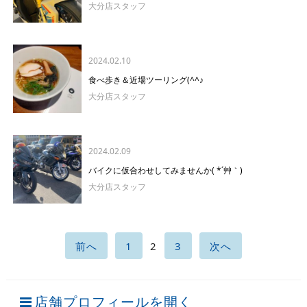
大分店スタッフ
2024.02.10
食べ歩き＆近場ツーリング(^^♪
大分店スタッフ
2024.02.09
バイクに仮合わせしてみませんか( *´艸｀)
大分店スタッフ
前へ
1
2
3
次へ
店舗プロフィールを開く