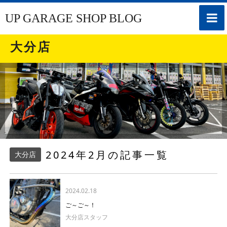
toggle
UP GARAGE SHOP BLOG
naviga
大分店
2024年2月の記事一覧
大分店
2024.02.18
ご～ご～！
大分店スタッフ