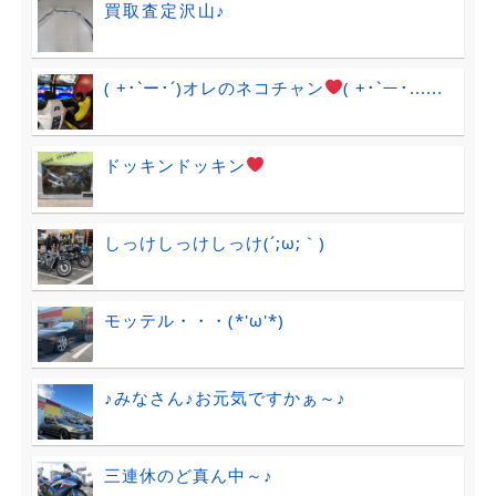
買取査定沢山♪
( +･`ー･´)オレのネコチャン
( +･`ー･......
ドッキンドッキン
しっけしっけしっけ(´;ω;｀)
モッテル・・・(*'ω'*)
♪みなさん♪お元気ですかぁ～♪
三連休のど真ん中～♪