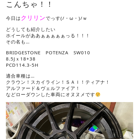
こんちゃ！！
クリリン
今日は
でっす(/・ω・)/ｗ
どうしても紹介したい
ホイールがああぁぁぁぁぁっる！！！
その名も…
BRIDGESTONE POTENZA SW010
8.5Jｘ18+38
PCD114.3-5H
適合車種は…
クラウン！スカイライン！ＳＡＩ！ティアナ！
アルファード＆ヴェルファイア！
などローダウンした車両にオヌヌメです